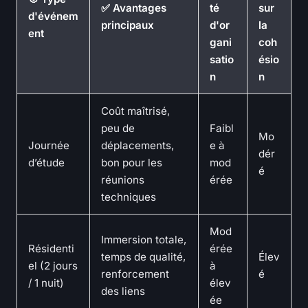
✅ Avantages
té
sur
d'événem
principaux
d'or
la
ent
gani
coh
satio
ésio
n
n
Coût maîtrisé,
peu de
Faibl
Mo
Journée
déplacements,
e à
dér
d’étude
bon pour les
mod
é
réunions
érée
techniques
Mod
Immersion totale,
Résidenti
érée
temps de qualité,
Élev
el (2 jours
à
renforcement
é
/ 1 nuit)
élev
des liens
ée