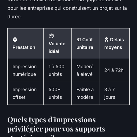
pour les entreprises qui construisent un projet sur la
durée.
📦
🖨️
💶 Coût
⏰ Délais
Volume
Prestation
unitaire
moyens
idéal
Impression
1 à 500
Modéré
24 à 72h
numérique
unités
à élevé
Impression
500+
Faible à
3 à 7
offset
unités
modéré
jours
Quels types d'impressions
privilégier pour vos supports